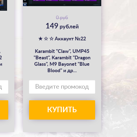
0 руб
149
рублей
★ ☆ ☆ Аккаунт №22
,
Karambit "Claw", UMP45
2
"Beast", Karambit "Dragon
и
Glass", M9 Bayonet "Blue
Blood" и др...
КУПИТЬ