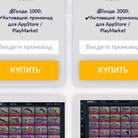
💰Голда: 1000;
💰Голда: 2000;
✔️Активация: промокод
✔️Активация: промоко
для AppStore /
для AppStore /
PlayMarket
PlayMarket
КУПИТЬ
КУПИТЬ