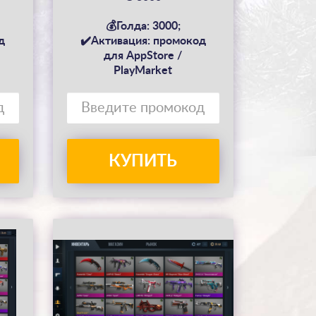
💰Голда: 3000;
д
✔️Активация: промокод
для AppStore /
PlayMarket
КУПИТЬ