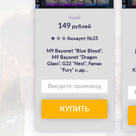
0 руб
149
рублей
★ ☆ ☆ Аккаунт №25
M9 Bayonet "Blue Blood",
M9 Bayonet "Dragon
Glass", G22 "Nest", Famas
"Fury" и др...
K
КУПИТЬ