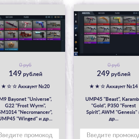
0 руб
0 руб
149
249
рублей
рублей
★ ☆ ☆ Аккаунт №20
★ ★ ☆ Аккаунт №14
M9 Bayonet "Universe",
UMP45 "Beast", Karamb
G22 "Frost Wyrm",
"Gold", P350 "Forest
SM1014 "Necromancer",
Spirit", AWM "Genesis" 
UMP45 "Winged" и др...
др...