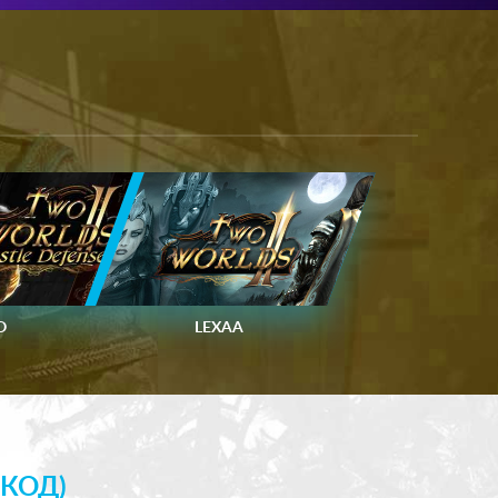
O
LEXAA
КОД)