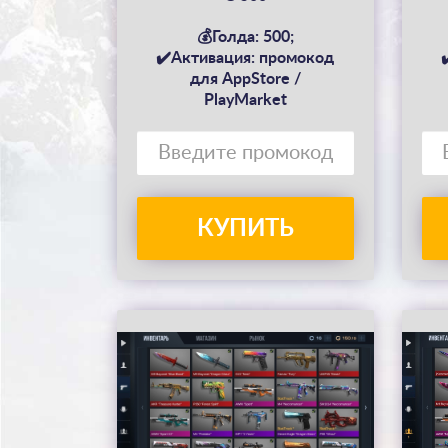
💰Голда: 500;
✔️Активация: промокод
для AppStore /
PlayMarket
КУПИТЬ