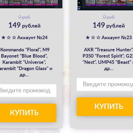
0 руб
0 руб
149
149
рублей
рублей
★ ☆ ☆ Аккаунт №24
★ ☆ ☆ Аккаунт №23
jKommando "Floral", M9
AKR "Treasure Hunter"
Bayonet "Blue Blood",
P350 "Forest Spirit", G2
Karambit "Universe",
"Nest", UMP45 "Beast" 
arambit "Dragon Glass" и
др...
др...
КУПИТЬ
КУПИТЬ