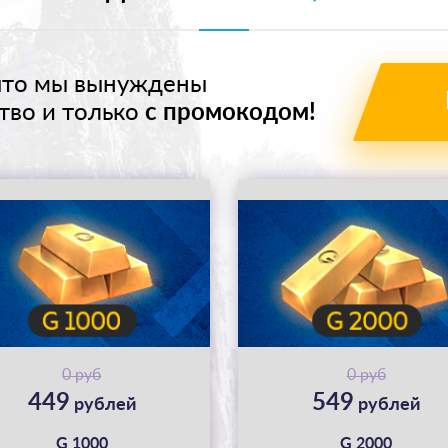
 что мы вынуждены
тво и только
с промокодом!
0 руб
0 руб
449
549
рублей
рублей
G 1000
G 2000