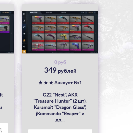
0 руб
349
рублей
★ ★ ★ Аккаунт №1
it
G22 "Nest", AKR
"Treasure Hunter" (2 шт),
и
Karambit "Dragon Glass",
jKommando "Reaper" и
др...