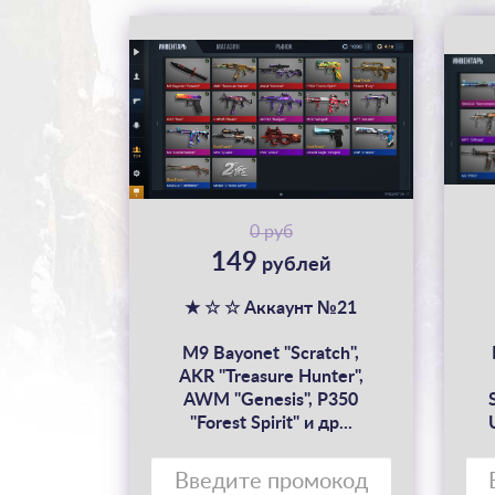
0 руб
149
рублей
★ ☆ ☆ Аккаунт №21
M9 Bayonet "Scratch",
AKR "Treasure Hunter",
AWM "Genesis", P350
"Forest Spirit" и др...